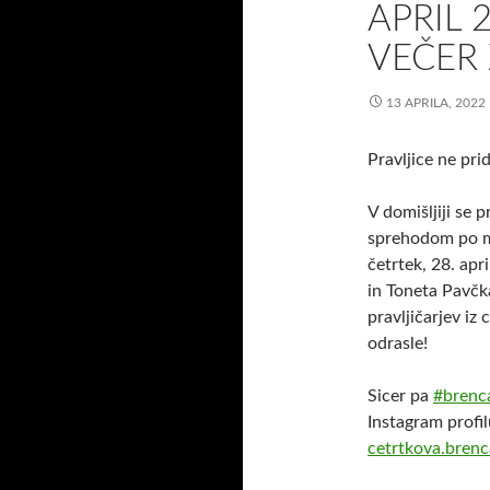
APRIL 
VEČER
13 APRILA, 2022
Pravljice ne pr
V domišljiji se
sprehodom po m
četrtek, 28. apr
in Toneta Pavčka
pravljičarjev iz 
odrasle!
Sicer pa
#brenc
Instagram profi
cetrtkova.bren