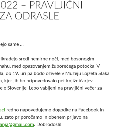
2022 – PRAVLJIČNI
 ZA ODRASLE
idejo same …
 prikradejo sredi nemirne noči, med bosonogim
ahu, med opazovanjem žuborečega potočka. V
ila, ob 19. uri pa bodo oživele v Muzeju Lojzeta Slaka
, kjer jih bo pripovedovalo pet knjižničarjev –
cele Slovenije. Lepo vabljeni na pravljični večer za
aci
redno napovedujemo dogodke na Facebook in
lu, zato priporočamo in obenem prijavo na
canja@gmail.com
. Dobrodošli!