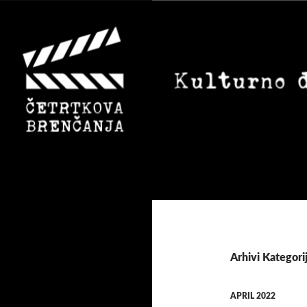
Preskoči
na
vsebino
Išči
Arhivi Kategorij
APRIL 2022