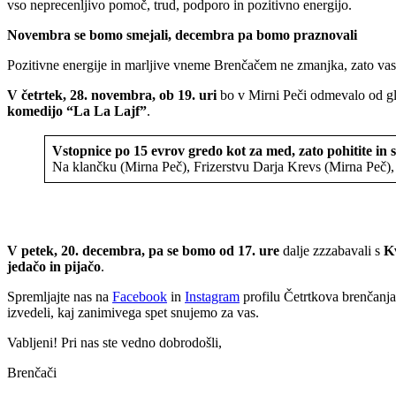
vso neprecenljivo pomoč, trud, podporo in pozitivno energijo.
Novembra se bomo smejali, decembra pa bomo praznovali
Pozitivne energije in marljive vneme Brenčačem ne zmanjka, zato va
V četrtek, 28. novembra, ob 19. uri
bo v Mirni Peči odmevalo od g
komedijo “La La Lajf”
.
Vstopnice po 15 evrov gredo kot za med, zato pohitite in s
Na klančku (Mirna Peč), Frizerstvu Darja Krevs (Mirna Peč),
V petek, 20. decembra, pa se bomo od 17. ure
dalje zzzabavali s
Kv
jedačo in pijačo
.
Spremljajte nas na
Facebook
in
Instagram
profilu Četrtkova brenčanja 
izvedeli, kaj zanimivega spet snujemo za vas.
Vabljeni! Pri nas ste vedno dobrodošli,
Brenčači