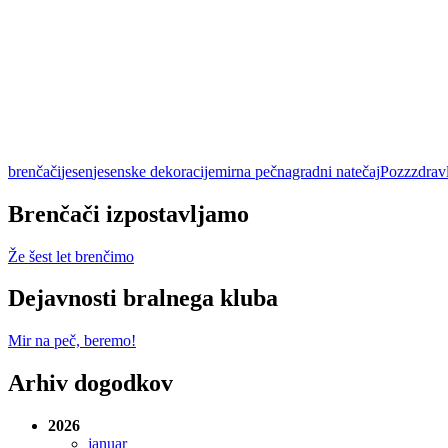
brenčači
jesen
jesenske dekoracije
mirna peč
nagradni natečaj
Pozzzdravl
Brenčači izpostavljamo
Že šest let brenčimo
Dejavnosti bralnega kluba
Mir na peč, beremo!
Arhiv dogodkov
2026
januar