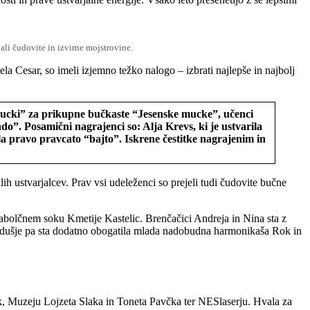
lali čudovite in izvirne mojstrovine.
la Cesar, so imeli izjemno težko nalogo – izbrati najlepše in najbolj
“Mucki” za prikupne bučkaste “Jesenske mucke”, učenci
o”. Posamični nagrajenci so: Alja Krevs, ki je ustvarila
a pravo pravcato “bajto”. Iskrene čestitke nagrajenim in
h ustvarjalcev. Prav vsi udeleženci so prejeli tudi čudovite bučne
jabolčnem soku Kmetije Kastelic. Brenčačici Andreja in Nina sta z
 vzdušje pa sta dodatno obogatila mlada nadobudna harmonikaša Rok in
, Muzeju Lojzeta Slaka in Toneta Pavčka ter NESlaserju. Hvala za