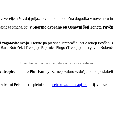
s z veseljem že zdaj prijazno vabimo na odlična dogodka v novembru in
lasnega smeha, saj
v Športno dvorano ob Osnovni šoli Toneta Pavčka
i zagotovite svojo.
Dobite jih pri vseh Brenčačih, pri Andreji Povše v 
 Baru Botriček (Trebnje), Papirnici Pingo (Trebnje) in Trgovini Boben
Novembra vabimo na smeh, decembra pa na zzzabavo.
atropirci in The Plut Family
. Za nepozabno vzdušje bomo poskrbeli
v Mirni Peči ter na spletni strani
cetrtkova-brencanja.si
. Prijavite se na