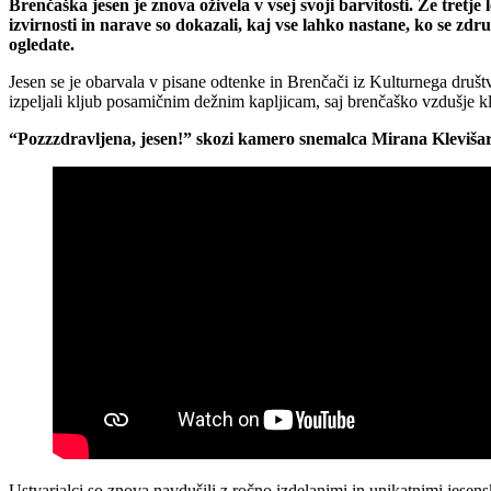
Brenčaška jesen je znova oživela v vsej svoji barvitosti. Že tretje
izvirnosti in narave so dokazali, kaj vse lahko nastane, ko se zdr
ogledate.
Jesen se je obarvala v pisane odtenke in Brenčači iz Kulturnega društ
izpeljali kljub posamičnim dežnim kapljicam, saj brenčaško vzdušje k
“Pozzzdravljena, jesen!” skozi kamero snemalca Mirana Kleviša
Ustvarjalci so znova navdušili z ročno izdelanimi in unikatnimi jesensk