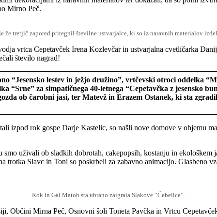
epo Mirno Peč.
že tretjič zapored pritegnil številne ustvarjalce, ki so iz naravnih materialov izde
 vodja vrtca Cepetavček Irena Kozlevčar in ustvarjalna cvetličarka Danije
ečali število nagrad!
bno “Jesensko lestev in ježjo družino”, vrtčevski otroci oddelka 
elka “Srne” za simpatičnega 40-letnega “Cepetavčka z jesensko bund
ozda ob čarobni jasi, ter Matevž in Erazem Ostanek, ki sta zgradil
stali izpod rok gospe Darje Kastelic, so našli nove domove v objemu mali
dku smo uživali ob sladkih dobrotah, cakepopsih, kostanju in ekološkem 
hana trotka Slavc in Toni so poskrbeli za zabavno animacijo. Glasbeno
Rok in Gal Matoh sta ubrano zaigrala Slakove “Čebelice”.
ji, Občini Mirna Peč, Osnovni šoli Toneta Pavčka in Vrtcu Cepetavček