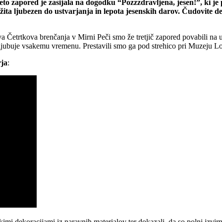
 leto zapored je zasijala na dogodku “Pozzzdravljena, jesen!”, ki je 
užita ljubezen do ustvarjanja in lepota jesenskih darov. Čudovite de
va Četrtkova brenčanja v Mirni Peči smo že tretjič zapored povabili na
ljubuje vsakemu vremenu. Prestavili smo ga pod strehico pri Muzeju Loj
rja
:
imi dekoracijami iz naravnih materialov ter dokazali, da so polni izvirno