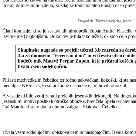
in bolj domiselnimi izdelki, ki zdaj že tradicionalno krasijo našo prel
Dogodek “Pozzzdravljena, jesen!” je 
Člani komisije, ki so jo sestavljali mirnopeški župan Andrej Kastelic,
izvirne med najboljšimi. Odločitev je bila tako težka, da smo celo pov
Skupinske nagrade so prejeli: učenci 3.b razreda za čaro
3.a za domiselni “Veveričin dom” in vrtčevski otroci odd
bodečo miš, Matevž Perpar Zupan, ki je pričaral košček g
hvala vsem sodelujočim.
Plišasti medvedka in čebelice ter ročno nakvačkani kokoški, ki sta na
medaljice NESlaser, ki so pričarale nasmehe na njihovih obrazkih.
A veselje ni bilo zgolj zaradi prelepih jesenskih dekoracij. Na dogo
jesenskimi motivi poslikali otroške obrazke, brenčela Špela ter navi
Gal Matoh, ki sta v duetu ubrano zaigrala Slakove “Čebelice”.
Hvala vsem sodelujočim, obiskovalcem in nastopajočim. Hvala komisi