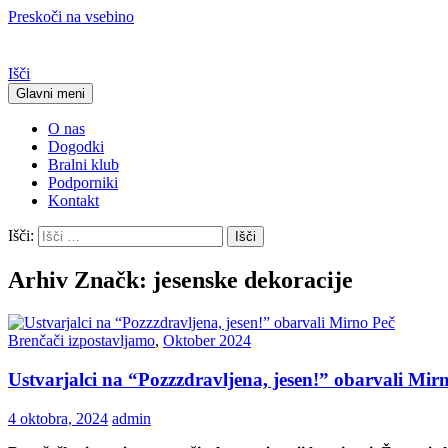
Preskoči na vsebino
Išči
Glavni meni
O nas
Dogodki
Bralni klub
Podporniki
Kontakt
Išči:
Arhiv Značk: jesenske dekoracije
Brenčači izpostavljamo
,
Oktober 2024
Ustvarjalci na “Pozzzdravljena, jesen!” obarvali Mir
4 oktobra, 2024
admin