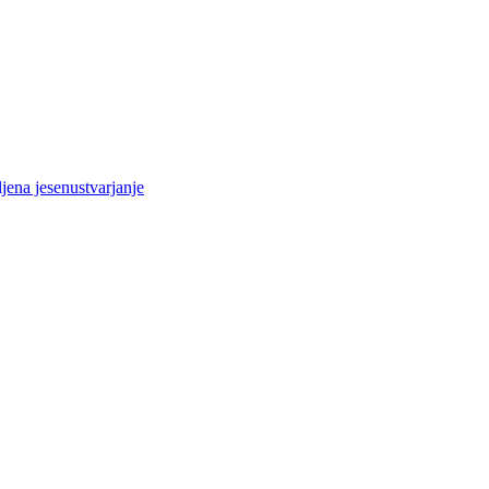
jena jesen
ustvarjanje