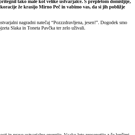
pritegnil tako male kot velike ustvarjalce. S prepletom domišljije,
koracije že krasijo Mirno Peč in vabimo vas, da si jih pobližje
 ustvarjalni nagradni natečaj “Pozzzdravljena, jesen!”. Dogodek smo
zeta Slaka in Toneta Pavčka ter zelo uživali.
sti in prave ustvarjalne energije. Vsako leto presenetijo z še lepšimi