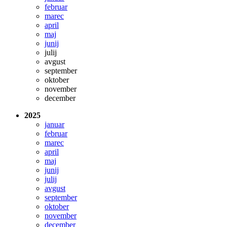
februar
marec
april
maj
junij
julij
avgust
september
oktober
november
december
2025
januar
februar
marec
april
maj
junij
julij
avgust
september
oktober
november
december