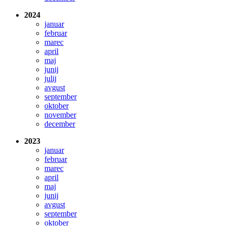
2024
januar
februar
marec
april
maj
junij
julij
avgust
september
oktober
november
december
2023
januar
februar
marec
april
maj
junij
avgust
september
oktober