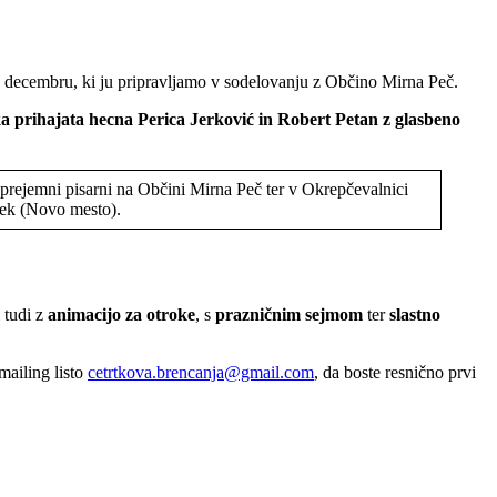
 decembru, ki ju pripravljamo v sodelovanju z Občino Mirna Peč.
 prihajata hecna Perica Jerković in Robert Petan z glasbeno
sprejemni pisarni na Občini Mirna Peč ter v Okrepčevalnici
ček (Novo mesto).
 tudi z
animacijo za otroke
, s
prazničnim sejmom
ter
slastno
 mailing listo
cetrtkova.brencanja@gmail.com
, da boste resnično prvi