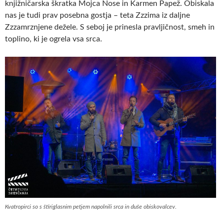
knjižničarska škratka Mojca Nose in Karmen Papež. Obiskala
nas je tudi prav posebna gostja – teta Zzzima iz daljne
Zzzamrznjene dežele. S seboj je prinesla pravljičnost, smeh in
toplino, ki je ogrela vsa srca.
Kvatropirci so s štiriglasnim petjem napolnili srca in duše obiskovalcev.