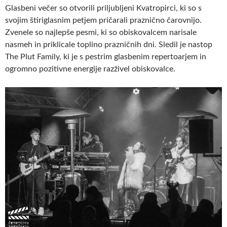
Glasbeni večer so otvorili priljubljeni Kvatropirci, ki so s
svojim štiriglasnim petjem pričarali praznično čarovnijo.
Zvenele so najlepše pesmi, ki so obiskovalcem narisale
nasmeh in priklicale toplino prazničnih dni. Sledil je nastop
The Plut Family, ki je s pestrim glasbenim repertoarjem in
ogromno pozitivne energije razživel obiskovalce.