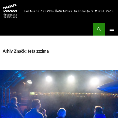
Preskoči
na
vsebino
Išči
GLAVNI
MENI
Arhiv Značk: teta zzzima