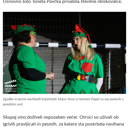
Osnovno šolo Toneta Pavčka privabila številne obiskovalce.
Zgodbe in pesmi navihanih knjižničark Mojce Nose in Karmen Papež so nas ponesle v
pravljični svet.
Skupaj smo doživeli nepozaben večer.
Otroci so uživali ob
igrivih pravljicah in pesmih, za katere sta poskrbela navihana