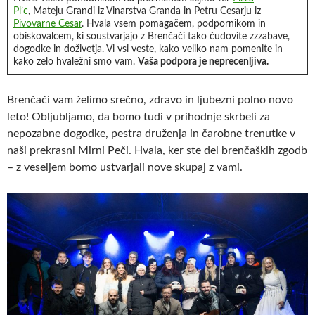
Pl’c
, Mateju Grandi iz Vinarstva Granda in Petru Cesarju iz
Pivovarne Cesar
. Hvala vsem pomagačem, podpornikom in
obiskovalcem, ki soustvarjajo z Brenčači tako čudovite zzzabave,
dogodke in doživetja. Vi vsi veste, kako veliko nam pomenite in
kako zelo hvaležni smo vam.
Vaša podpora je neprecenljiva.
Brenčači vam želimo srečno, zdravo in ljubezni polno novo
leto! Obljubljamo, da bomo tudi v prihodnje skrbeli za
nepozabne dogodke, pestra druženja in čarobne trenutke v
naši prekrasni Mirni Peči. Hvala, ker ste del brenčaških zgodb
– z veseljem bomo ustvarjali nove skupaj z vami.