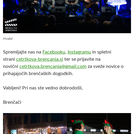
Hvala!
Spremljajte nas na
Facebooku
,
Instagramu
in spletni
strani
cetrtkova-brencanja.si
ter se prijavite na
novični
cetrtkova.brencanja@gmail.com
za sveže novice o
prihajajočih brenčaških dogodkih.
Vabljeni! Pri nas ste vedno dobrodošli,
Brenčači