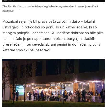
The Plut Family so s svojim izjemnim glasbenim repertoarjem in energijo razživeli
občinstvo.
Praznični sejem je bil prava paša za oči in dušo – lokalni
ustvarjalci in rokodelci so ponujali unikatne izdelke, ki so
mnogim polepšali december. Kulinarične dobrote so bile pika
na i – dišalo je po napolitanskih picah, burgerjih, sladkih
presenečenjih ter seveda izbrani penini in domačem pivu, s
katerim smo skupaj nazdravili.