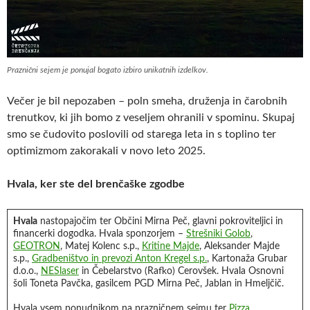
Praznični sejem je ponujal bogato izbiro unikatnih izdelkov.
Večer je bil nepozaben – poln smeha, druženja in čarobnih
trenutkov, ki jih bomo z veseljem ohranili v spominu. Skupaj
smo se čudovito poslovili od starega leta in s toplino ter
optimizmom zakorakali v novo leto 2025.
Hvala, ker ste del brenčaške zgodbe
Hvala
nastopajočim ter Občini Mirna Peč, glavni pokroviteljici in
financerki dogodka. Hvala sponzorjem –
Strešniki Golob
,
GEOTRON
, Matej Kolenc s.p.,
Kritine Majde
, Aleksander Majde
s.p.,
Gradbeništvo in prevozi Anton Kregel s.p.
, Kartonaža Grubar
d.o.o.,
NESlaser
in Čebelarstvo (Rafko) Cerovšek. Hvala Osnovni
šoli Toneta Pavčka, gasilcem PGD Mirna Peč, Jablan in Hmeljčič.
Hvala vsem ponudnikom na prazničnem sejmu ter
Pizza