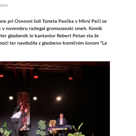
2024
ane pri Osnovni šoli Toneta Pavčka v Mirni Peči se
ek v novembru razlegal gromozanski smeh. Komik
 ter glasbenik in kantavtor Robert Petan sta že
 moči ter navdušila z glasbeno-komičnim šovom “La