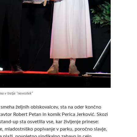
ma v tretje “nevestek”
i smeha željnih obiskovalcev, sta na oder končno
tavtor Robert Petan in komik Perica Jerković. Skozi
stand-up sta osvetlila vse, kar življenje prinese:
e, mladostniško popivanje v parku, poročno slavje,
 plaži, novoletno sindikalno zabavo in celo