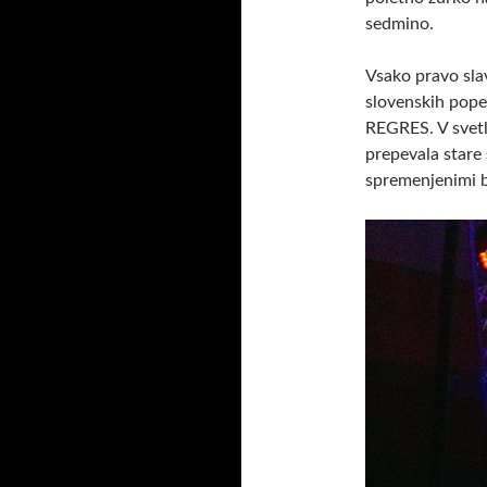
sedmino.
Vsako pravo sla
slovenskih pope
REGRES. V svetl
prepevala stare
spremenjenimi b