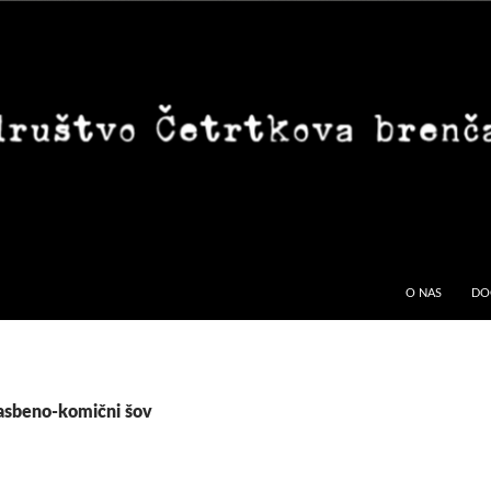
O NAS
DO
lasbeno-komični šov