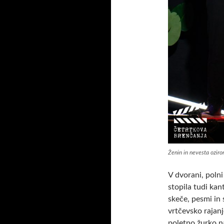
Ženin in nevesta oziro
V dvorani, poln
stopila tudi kan
skeče, pesmi in 
vrtčevsko rajanj
poletno žurko na