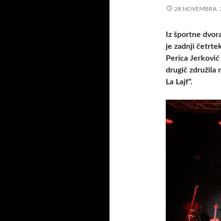
28 NOVEMBRA, 
Iz športne dvor
je zadnji četrt
Perica Jerković
drugič združila
La Lajf”.