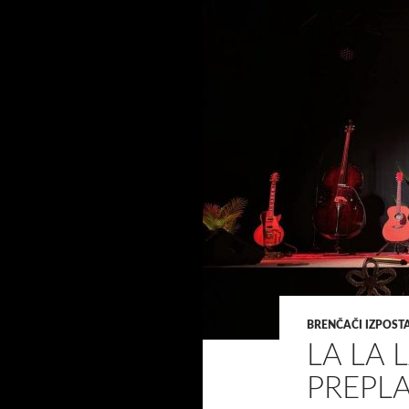
BRENČAČI IZPOS
LA LA 
PREPLA