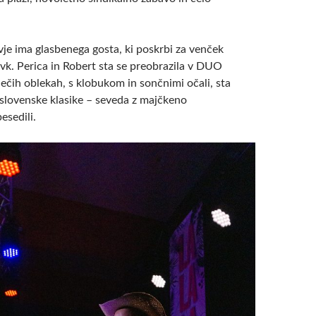
vje ima glasbenega gosta, ki poskrbi za venček
vk. Perica in Robert sta se preobrazila v DUO
ečih oblekah, s klobukom in sončnimi očali, sta
 slovenske klasike – seveda z majčkeno
esedili.