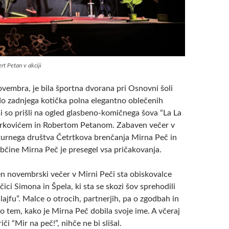
rt Petan v akciji
ovembra, je bila športna dvorana pri Osnovni šoli
o zadnjega kotička polna elegantno oblečenih
i so prišli na ogled glasbeno-komičnega šova “La La
Jerkovićem in Robertom Petanom. Zabaven večer v
lturnega društva Četrtkova brenčanja Mirna Peč in
Občine Mirna Peč je presegel vsa pričakovanja.
en novembrski večer v Mirni Peči sta obiskovalce
čici Simona in Špela, ki sta se skozi šov sprehodili
 lajfu”. Malce o otrocih, partnerjih, pa o zgodbah in
o tem, kako je Mirna Peč dobila svoje ime. A včeraj
iči “Mir na peč!”, nihče ne bi slišal.