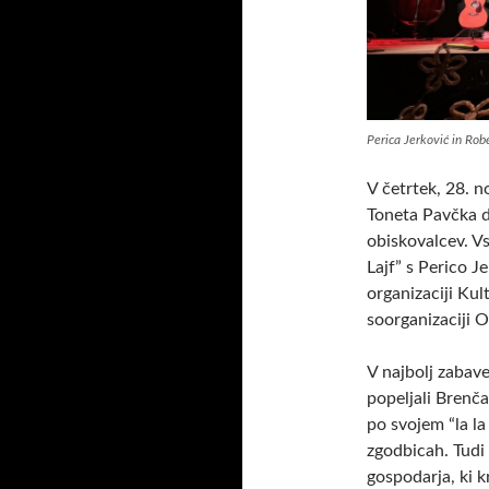
Perica Jerković in Robe
V četrtek, 28. n
Toneta Pavčka d
obiskovalcev. Vs
Lajf” s Perico 
organizaciji Ku
soorganizaciji 
V najbolj zabav
popeljali Brenča
po svojem “la la
zgodbicah. Tudi 
gospodarja, ki kr