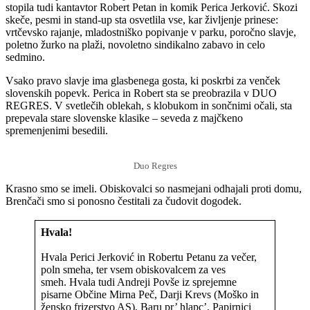
stopila tudi kantavtor Robert Petan in komik Perica Jerković. Skozi
skeče, pesmi in stand-up sta osvetlila vse, kar življenje prinese:
vrtčevsko rajanje, mladostniško popivanje v parku, poročno slavje,
poletno žurko na plaži, novoletno sindikalno zabavo in celo
sedmino.
Vsako pravo slavje ima glasbenega gosta, ki poskrbi za venček
slovenskih popevk. Perica in Robert sta se preobrazila v DUO
REGRES. V svetlečih oblekah, s klobukom in sončnimi očali, sta
prepevala stare slovenske klasike – seveda z majčkeno
spremenjenimi besedili.
Duo Regres
Krasno smo se imeli. Obiskovalci so nasmejani odhajali proti domu,
Brenčači smo si ponosno čestitali za čudovit dogodek.
Hvala!
Hvala Perici Jerković in Robertu Petanu za večer,
poln smeha, ter vsem obiskovalcem za ves
smeh. Hvala tudi Andreji Povše iz sprejemne
pisarne Občine Mirna Peč, Darji Krevs (Moško in
žensko frizerstvo AS), Baru pr’ hlapc’, Papirnici