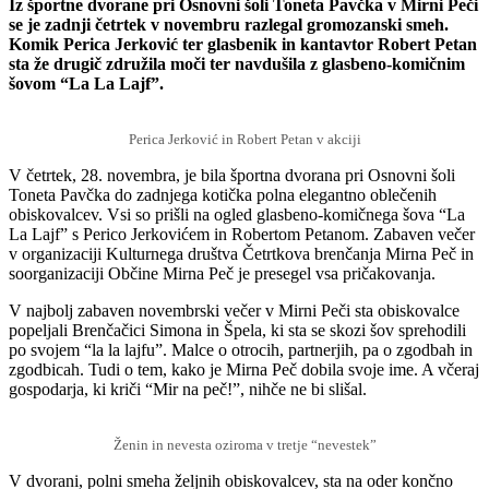
Iz športne dvorane pri Osnovni šoli Toneta Pavčka v Mirni Peči
se je zadnji četrtek v novembru razlegal gromozanski smeh.
Komik Perica Jerković ter glasbenik in kantavtor Robert Petan
sta že drugič združila moči ter navdušila z glasbeno-komičnim
šovom “La La Lajf”.
Perica Jerković in Robert Petan v akciji
V četrtek, 28. novembra, je bila športna dvorana pri Osnovni šoli
Toneta Pavčka do zadnjega kotička polna elegantno oblečenih
obiskovalcev. Vsi so prišli na ogled glasbeno-komičnega šova “La
La Lajf” s Perico Jerkovićem in Robertom Petanom. Zabaven večer
v organizaciji Kulturnega društva Četrtkova brenčanja Mirna Peč in
soorganizaciji Občine Mirna Peč je presegel vsa pričakovanja.
V najbolj zabaven novembrski večer v Mirni Peči sta obiskovalce
popeljali Brenčačici Simona in Špela, ki sta se skozi šov sprehodili
po svojem “la la lajfu”. Malce o otrocih, partnerjih, pa o zgodbah in
zgodbicah. Tudi o tem, kako je Mirna Peč dobila svoje ime. A včeraj
gospodarja, ki kriči “Mir na peč!”, nihče ne bi slišal.
Ženin in nevesta oziroma v tretje “nevestek”
V dvorani, polni smeha željnih obiskovalcev, sta na oder končno