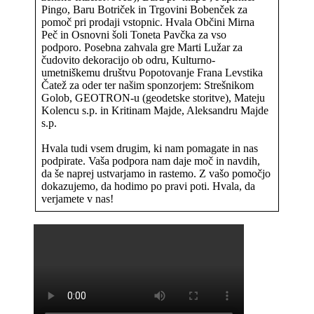
Pingo, Baru Botriček in Trgovini Bobenček za
pomoč pri prodaji vstopnic. Hvala Občini Mirna
Peč in Osnovni šoli Toneta Pavčka za vso
podporo. Posebna zahvala gre Marti Lužar za
čudovito dekoracijo ob odru, Kulturno-
umetniškemu društvu Popotovanje Frana Levstika
Čatež za oder ter našim sponzorjem: Strešnikom
Golob, GEOTRON-u (geodetske storitve), Mateju
Kolencu s.p. in Kritinam Majde, Aleksandru Majde
s.p.
Hvala tudi vsem drugim, ki nam pomagate in nas
podpirate. Vaša podpora nam daje moč in navdih,
da še naprej ustvarjamo in rastemo. Z vašo pomočjo
dokazujemo, da hodimo po pravi poti. Hvala, da
verjamete v nas!