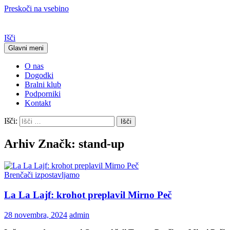
Preskoči na vsebino
Išči
Glavni meni
O nas
Dogodki
Bralni klub
Podporniki
Kontakt
Išči:
Arhiv Značk: stand-up
Brenčači izpostavljamo
La La Lajf: krohot preplavil Mirno Peč
28 novembra, 2024
admin