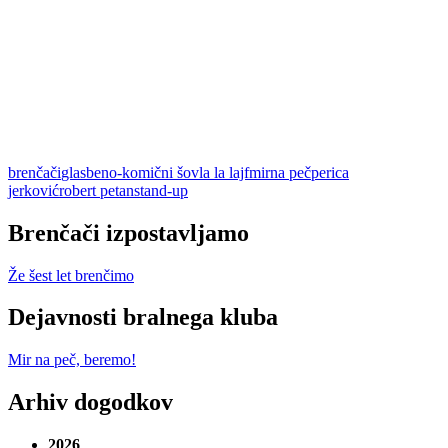
brenčači
glasbeno-komični šov
la la lajf
mirna peč
perica
jerković
robert petan
stand-up
Brenčači izpostavljamo
Že šest let brenčimo
Dejavnosti bralnega kluba
Mir na peč, beremo!
Arhiv dogodkov
2026