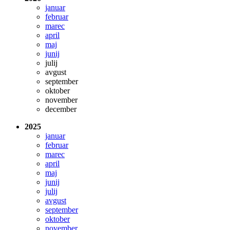
januar
februar
marec
april
maj
junij
julij
avgust
september
oktober
november
december
2025
januar
februar
marec
april
maj
junij
julij
avgust
september
oktober
november