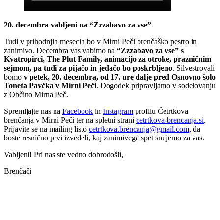
20. decembra vabljeni na “Zzzabavo za vse”
Tudi v prihodnjih mesecih bo v Mirni Peči brenčaško pestro in
zanimivo. Decembra vas vabimo na
“Zzzabavo za vse” s
Kvatropirci, The Plut Family, animacijo za otroke, prazničnim
sejmom, pa tudi za pijačo in jedačo bo poskrbljeno
. Silvestrovali
bomo
v petek, 20. decembra, od 17. ure dalje pred Osnovno šolo
Toneta Pavčka v Mirni Peči
. Dogodek pripravljamo v sodelovanju
z Občino Mirna Peč.
Spremljajte nas na
Facebook
in
Instagram
profilu Četrtkova
brenčanja v Mirni Peči ter na spletni strani
cetrtkova-brencanja.si
.
Prijavite se na mailing listo
cetrtkova.brencanja@gmail.com
, da
boste resnično prvi izvedeli, kaj zanimivega spet snujemo za vas.
Vabljeni! Pri nas ste vedno dobrodošli,
Brenčači