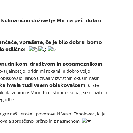
 𝗸𝘂𝗹𝗶𝗻𝗮𝗿𝗶𝗰̌𝗻𝗼 𝗱𝗼𝘇̌𝗶𝘃𝗲𝘁𝗷𝗲 𝗠𝗶𝗿 𝗻𝗮 𝗽𝗲𝗰̌, 𝗱𝗼𝗯𝗿𝘂
𝗻𝗰̌𝗮𝗰̌𝗲, 𝘃𝗽𝗿𝗮𝘀̌𝗮𝘁𝗲, 𝗰̌𝗲 𝗷𝗲 𝗯𝗶𝗹𝗼 𝗱𝗼𝗯𝗿𝘂, 𝗯𝗼𝗺𝗼
𝗹𝗼 𝗼𝗱𝗹𝗶𝗰̌𝗻𝗼!!!
𝗻𝘂𝗱𝗻𝗶𝗸𝗼𝗺, 𝗱𝗿𝘂𝘀̌𝘁𝘃𝗼𝗺 𝗶𝗻 𝗽𝗼𝘀𝗮𝗺𝗲𝘇𝗻𝗶𝗸𝗼𝗺,
stvarjalnostjo, pridnimi rokami in dobro voljo
 obiskovalci lahko uživali v izvrstnih okusih naših
𝗮 𝗵𝘃𝗮𝗹𝗮 𝘁𝘂𝗱𝗶 𝘃𝘀𝗲𝗺 𝗼𝗯𝗶𝘀𝗸𝗼𝘃𝗮𝗹𝗰𝗲𝗺, ki ste
, da znamo v Mirni Peči stopiti skupaj, se družiti in
zgodbe.
gre naši letošnji povezovalki Vesni Topolovec, ki je
ovala sproščeno, srčno in z nasmehom.