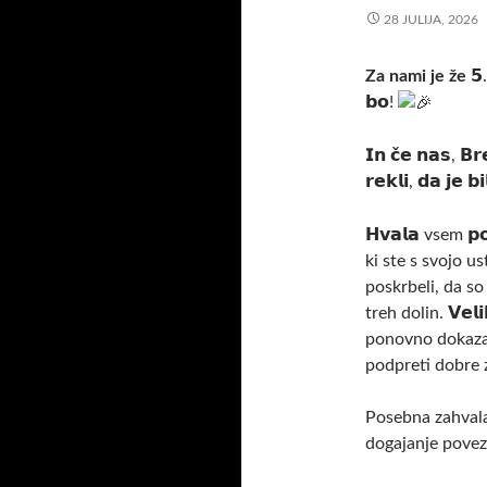
28 JULIJA, 2026
Za nami je že
𝟱.
𝗯𝗼!
𝗜𝗻 𝗰̌𝗲 𝗻𝗮𝘀, 𝗕𝗿
𝗿𝗲𝗸𝗹𝗶, 𝗱𝗮 𝗷𝗲 𝗯𝗶
𝗛𝘃𝗮𝗹𝗮 vsem 𝗽𝗼
ki ste s svojo u
poskrbeli, da so
treh dolin. 𝗩𝗲𝗹𝗶
ponovno dokazali
podpreti dobre 
Posebna zahvala 
dogajanje povez