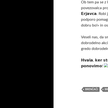
Ob tem pa se z 
povezovalca prog
𝗘𝗿𝗷𝗮𝘃𝗰𝗮. R
podporo pomagal
dobru bo!« in os
Veseli nas, da s
dobrodelno akc
gredo dobrodelno
𝗛𝘃𝗮𝗹𝗮, 𝗸𝗲𝗿 𝘀𝘁
𝗽𝗼𝗻𝗼𝘃𝗶𝗺𝗼!
BRENČAČI
B