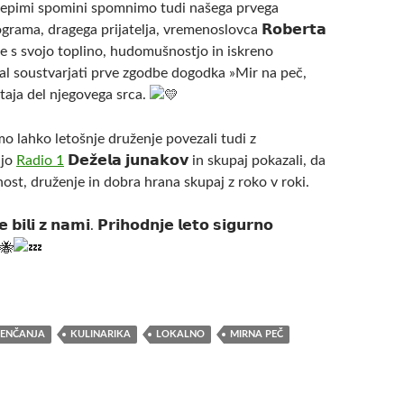
lepimi spomini spomnimo tudi našega prvega
rama, dragega prijatelja, vremenoslovca 𝗥𝗼𝗯𝗲𝗿𝘁𝗮
obi je s svojo toplino, hudomušnostjo in iskreno
 soustvarjati prve zgodbe dogodka »Mir na peč,
taja del njegovega srca.
mo lahko letošnje druženje povezali tudi z
ijo
Radio 1
𝗗𝗲𝘇̌𝗲𝗹𝗮 𝗷𝘂𝗻𝗮𝗸𝗼𝘃 in skupaj pokazali, da
st, druženje in dobra hrana skupaj z roko v roki.
 𝗯𝗶𝗹𝗶 𝘇 𝗻𝗮𝗺𝗶. 𝗣𝗿𝗶𝗵𝗼𝗱𝗻𝗷𝗲 𝗹𝗲𝘁𝗼 𝘀𝗶𝗴𝘂𝗿𝗻𝗼
RENČANJA
KULINARIKA
LOKALNO
MIRNA PEČ