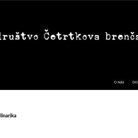
O NAS
DO
linarika