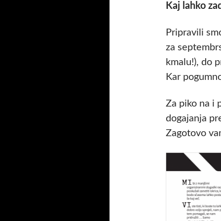
Kaj lahko za
Pripravili s
za septembrs
kmalu!), do 
Kar pogumno
Za piko na i 
dogajanja pre
Zagotovo vam