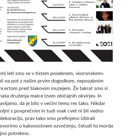
imi leti smo se v tistem posebnem, »koronskem«
ali na pot z našim prvim dogodkom, nepozabnim
ncertom pred Slakovim muzejem. Že takrat smo si
naša druženja malce izven običajnih okvirjev. In
vljamo, da je bilo v večini temu res tako. Nikdar
oljni s povprečnim in tudi vsak cvet ni bil vedno
dekoracijo, prav tako smo prefinjeno izbirali
 govorimo o kakovostnem ozvočenju, četudi to morda
ujno potrebno.