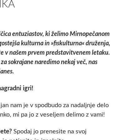
NKA
ščica entuziastov, ki želimo Mirnopečanom
ostejša kulturna in »fiskulturna« druženja,
 že v našem prvem predstavitvenem letaku.
da za sokrajane naredimo nekaj več, nas
danes.
agradni igri!
an nam je v spodbudo za nadaljnje delo
anko, mi pa jo z veseljem delimo z vami!
dete?
Spodaj jo prenesite na svoj