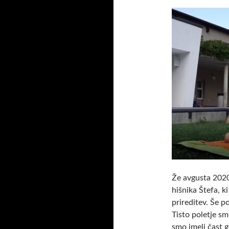
Že avgusta 2020
hišnika Štefa, k
prireditev. Še po
Tisto poletje sm
smo imeli čast g