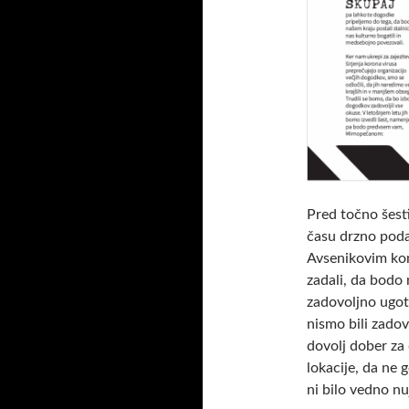
Pred točno šest
času drzno pod
Avsenikovim ko
zadali, da bodo 
zadovoljno ugota
nismo bili zadov
dovolj dober za 
lokacije, da ne
ni bilo vedno n