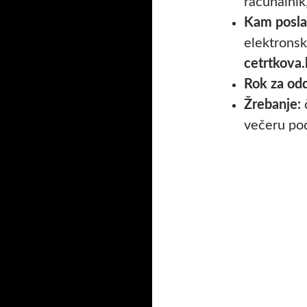
računalnik,
Kam poslat
elektronski
cetrtkova
Rok za odd
Žrebanje:
večeru po