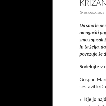
KRIŽA
30 JULIJA, 2026
Da smo le pe
omogočiti pog
smo zapisali
In ta želja, 
povezuje še 
Sodelujte v n
Gospod Marij
sestavil križ
Kje jo naj