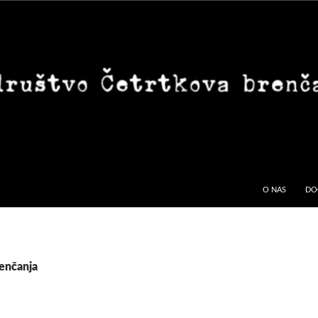
O NAS
DO
renčanja