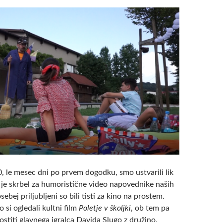
, le mesec dni po prvem dogodku, smo ustvarili lik
i je skrbel za humoristične video napovednike naših
sebej priljubljeni so bili tisti za kino na prostem.
o si ogledali kultni film
Poletje v školjki
, ob tem pa
ostiti glavnega igralca Davida Slugo z družino.