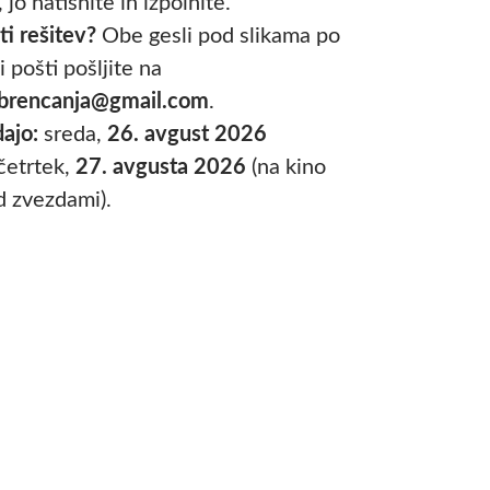
 jo natisnite in izpolnite.
i rešitev?
Obe gesli pod slikama po
 pošti pošljite na
.brencanja@gmail.com
.
ajo:
sreda,
26. avgust 2026
četrtek,
27. avgusta 2026
(na kino
d zvezdami).