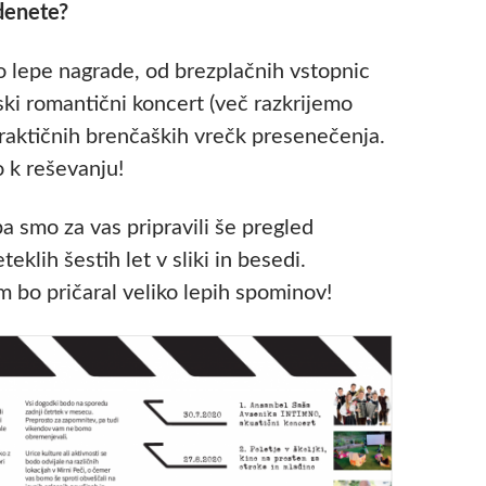
denete?
mo lepe nagrade, od brezplačnih vstopnic
ki romantični koncert (več razkrijemo
praktičnih brenčaških vrečk presenečenja.
 k reševanju!
pa smo za vas pripravili še pregled
teklih šestih let v sliki in besedi.
 bo pričaral veliko lepih spominov!