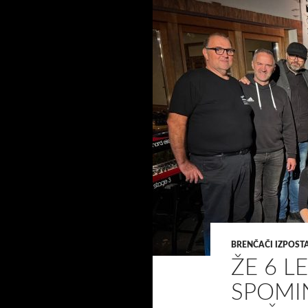
BRENČAČI IZPOS
ŽE 6 L
SPOMI