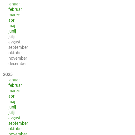
januar
februar
marec
april
maj
junij
julij
avgust
september
oktober
november
december
2025
januar
februar
marec
april
maj
junij
julij
avgust
september
oktober
november