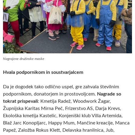
Nagrajene družinske maske
Hvala
podpornikom in soustvarjalcem
Da je dogodek tako odlično uspel, gre zahvala številnim
podpornikom, donatorjem in prostovoljcem.
Nagrade so
tokrat prispevali
: Kmetija Radež, Woodwork Žagar,
Župnijska Karitas Mirna Peč, Frizerstvo AS, Darja Krevs,
Ekološka kmetija Kastelic, Konjeniški klub Villa Artemida,
Blaž Jarc Konopljarc, Happy Mum, Mančine kreacije, Manca
Papež, Založba Rokus Klett, Delavska hranilnica, Jub,