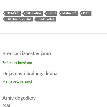
BRENČAČI
BRENČANJA
KROFI
MIRNA PEČ
PUST
PUSTNA POVORKA
PUSTOVANJE
Brenčači izpostavljamo
Že šest let brenčimo
Dejavnosti bralnega kluba
Mir na peč, beremo!
Arhiv dogodkov
2026