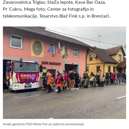
Zavarovalnica Triglav, SteZa lepote, Kava Bar Oaza,
Pr`Cukru, Mega foto, Center za fotografijo in
telekomunikacije, Tesarstvo Blaž Fink s.p. in Brenčači.
Hvala gasilcem PGD Mirna Peč za čudovito presenečenje.