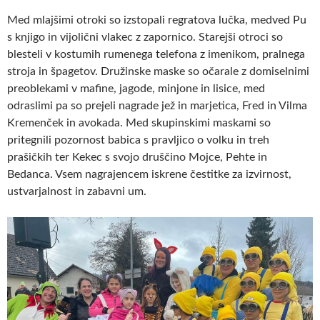
Med mlajšimi otroki so izstopali regratova lučka, medved Pu
s knjigo in vijolični vlakec z zapornico. Starejši otroci so
blesteli v kostumih rumenega telefona z imenikom, pralnega
stroja in špagetov. Družinske maske so očarale z domiselnimi
preoblekami v mafine, jagode, minjone in lisice, med
odraslimi pa so prejeli nagrade jež in marjetica, Fred in Vilma
Kremenček in avokada. Med skupinskimi maskami so
pritegnili pozornost babica s pravljico o volku in treh
prašičkih ter Kekec s svojo druščino Mojce, Pehte in
Bedanca. Vsem nagrajencem iskrene čestitke za izvirnost,
ustvarjalnost in zabavni um.