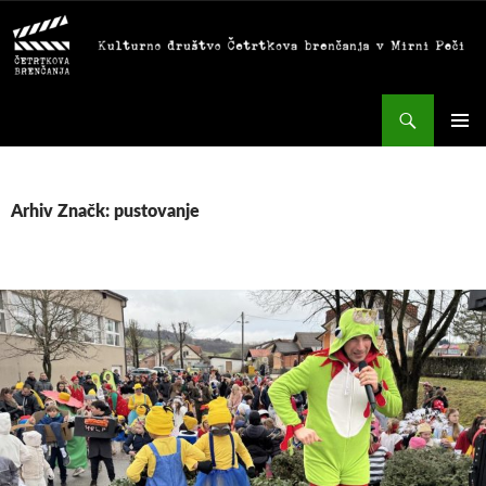
Preskoči
na
vsebino
Išči
GLAVNI
MENI
Arhiv Značk: pustovanje