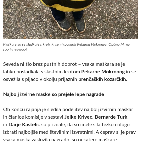
Maškare so se sladkale s krofi, ki so jih podarili Pekarna Mokronog, Občina Mirna
Peč in Brenčači.
Seveda ni šlo brez pustnih dobrot – vsaka maškara se je
lahko posladkala s slastnim krofom
Pekarne Mokronog
in se
osvežila s pijačo v okolju prijaznih
brenčaških kozarčkih
.
Najbolj izvirne maske so prejele lepe nagrade
Ob koncu rajanja je sledila podelitev najbolj izvirnih maškar
in članice komisije v sestavi
Jelke Krivec
,
Bernarde Turk
in
Darje Kastelic
so priznale, da so imele sila težko nalogo
izbrati najboljše med številnimi izvrstnimi. A čeprav si je prav
vsaka maska zaslužila nagrado, so nekatere maškare