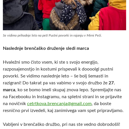
Se vidimo prihodnje leto na peti Pustni povorki in rajanju v Mirni Peči.
Naslednje brenčaško druženje sledi marca
Hvaležni smo čisto vsem, ki ste s svojo energijo,
razposajenostjo in kostumi prispevali k doooolgi pustni
povorki. Se vidimo naslednje leto – še bolj šemasti in
razigrani! Do takrat pa vas vabimo v svojo družbo že
27.
marca
, ko se bomo imeli skupaj znova lepo. Spremljajte nas
na Facebooku in Instagramu, na spletni strani in se prijavite
na novičnik
cetrtkova.brencanja@gmail.com
, da boste
resnično prvi izvedeli, kaj zanimivega vam spet pripravljamo.
Vabljeni v brenčaško družbo, pri nas ste vedno dobrodošli!