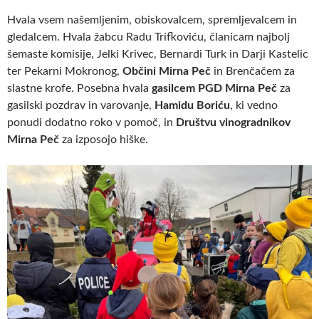
Hvala vsem našemljenim, obiskovalcem, spremljevalcem in
gledalcem. Hvala žabcu Radu Trifkoviću, članicam najbolj
šemaste komisije, Jelki Krivec, Bernardi Turk in Darji Kastelic
ter Pekarni Mokronog,
Občini Mirna Peč
in Brenčačem za
slastne krofe. Posebna hvala
gasilcem PGD Mirna Peč
za
gasilski pozdrav in varovanje,
Hamidu Boriću
, ki vedno
ponudi dodatno roko v pomoč, in
Društvu vinogradnikov
Mirna Peč
za izposojo hiške.