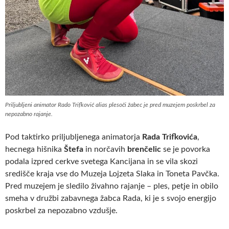
Priljubljeni animator Rado Trifković alias plesoči žabec je pred muzejem poskrbel za
nepozabno rajanje.
Pod taktirko priljubljenega animatorja
Rada Trifkovića
,
hecnega hišnika
Štefa
in norčavih
brenčelic
se je povorka
podala izpred cerkve svetega Kancijana in se vila skozi
središče kraja vse do Muzeja Lojzeta Slaka in Toneta Pavčka.
Pred muzejem je sledilo živahno rajanje – ples, petje in obilo
smeha v družbi zabavnega žabca Rada, ki je s svojo energijo
poskrbel za nepozabno vzdušje.